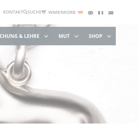
Deutsch
English
Français
中文
KONTAKT
SUCHE
WARENKORB
Forschung & Lehre
MUT
Shop
CHUNG & LEHRE
MUT
SHOP