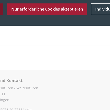
Nur erforderliche Cookies akzeptieren
Individ
und Kontakt
Kulturen - WeltKulturen
e 11
ingen
0)7071 29-77384 oder