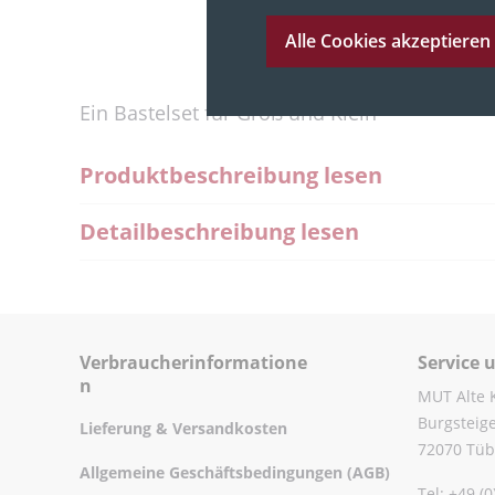
Alle Cookies akzeptieren
Ein Bastelset für Groß und Klein
Produktbeschreibung lesen
Detailbeschreibung lesen
Verbraucherinformatione
Service 
n
MUT Alte 
Burgsteig
Lieferung & Versandkosten
72070 Tüb
Allgemeine Geschäftsbedingungen (AGB)
Tel: +49 (