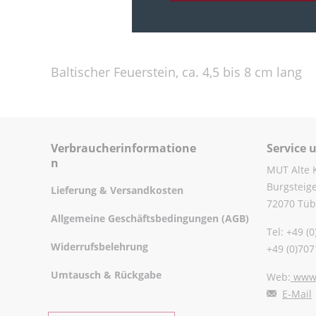
Baltischer Feuerstein, ca. 4,5 bis 8 cm lang
Verbraucherinformatione
Service 
n
MUT Alte 
Burgsteig
Lieferung & Versandkosten
72070 Tüb
Allgemeine Geschäftsbedingungen (AGB)
Tel: +49 (
Widerrufsbelehrung
+49 (0)70
Umtausch & Rückgabe
Web:
www.
E-Mail