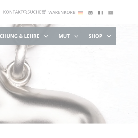
Deutsch
English
Français
中文
KONTAKT
SUCHE
WARENKORB
Forschung & Lehre
MUT
Shop
CHUNG & LEHRE
MUT
SHOP