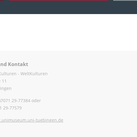
und Kontakt
Kulturen - WeltKulturen
e 11
ingen
0)7071 29-77384 oder
71 29-77579
unimuseum.uni-tuebingen.de