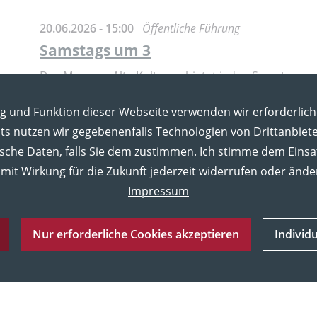
20.06.2026 - 15:00
Öffentliche Führung
Samstags um 3
Das Museum Alte Kulturen bietet jeden Samstag um 
Ort
: MUT | Alte Kulturen | Schloss Hohentübin
ng und Funktion dieser Webseite verwenden wir erforderlich
s nutzen wir gegebenenfalls Technologien von Drittanbiet
Weiterlesen
ische Daten, falls Sie dem zustimmen. Ich stimme dem Einsa
mit Wirkung für die Zukunft jederzeit widerrufen oder ände
Impressum
 |
n
Nur erforderliche Cookies akzeptieren
Individ