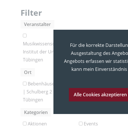
Filter
Veranstalter
Musikwissenschaftliches
Für die korrekte Darstellu
Institut der Universität
Ausgestaltung des Angebot
Tübingen
Angebots erfassen wir statist
kann mein Einverständnis 
Ort
Bebenhäuser Pfleghof
MUT | Alte Kulturen
| Schulberg 2 | 72070
Schloss Hohentübinge
Alle Cookies akzeptieren
Tübingen
Kategorien
Aktionen
Events