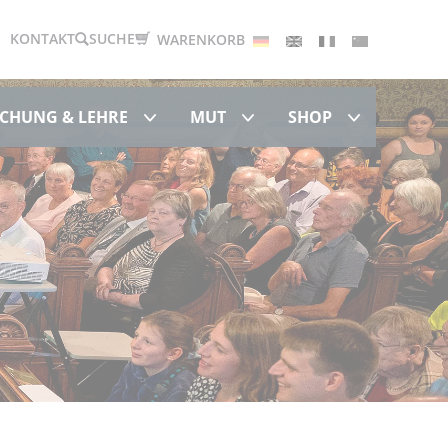
Deutsch
English
Français
中文
KONTAKT
SUCHE
WARENKORB
Forschung & Lehre
MUT
Shop
CHUNG & LEHRE
MUT
SHOP