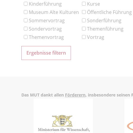
Kinderführung
Kurse
Museum Alte Kulturen
Öffentliche Führung
Sommervortrag
Sonderführung
Sondervortrag
Themenführung
Themenvortrag
Vortrag
Das MUT dankt allen
Förderern
, insbesondere seinen