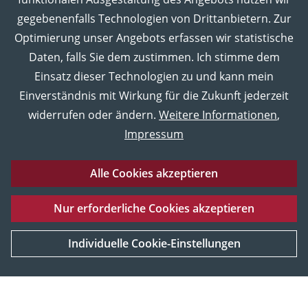
gegebenenfalls Technologien von Drittanbietern. Zur
Optimierung unser Angebots erfassen wir statistische
Daten, falls Sie dem zustimmen. Ich stimme dem
Einsatz dieser Technologien zu und kann mein
Einverständnis mit Wirkung für die Zukunft jederzeit
widerrufen oder ändern.
Weitere Informationen
,
Impressum
Alle Cookies akzeptieren
Eberhard Karls Universität Tübingen
Impressum
Nur erforderliche Cookies akzeptieren
Datenschutz
Barrierefreiheitserklärung
Sitemap
UNESCO
Service und Material
Weltkulturerbe
Individuelle Cookie-Einstellungen
[Mehr Informationen]
© 2026 Museum der Universität Tübingen MUT, Tübingen,
Deutschland