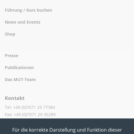
Führung / Kurs buchen
News und Events
Shop
Presse
Publikationen
Das MUT-Team
Kontakt
Tel: +49 (0)7071 29 77384
Fax: +49 (0)7071 29 35289
Für die korrekte Darstellung und Funktion dieser
MUT in den Sozialen Medien