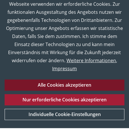
Webseite verwenden wir erforderliche Cookies. Zur
funktionalen Ausgestaltung des Angebots nutzen wir
gegebenenfalls Technologien von Drittanbietern. Zur
Optimierung unser Angebots erfassen wir statistische
Daten, falls Sie dem zustimmen. Ich stimme dem
Einsatz dieser Technologien zu und kann mein
Einverständnis mit Wirkung für die Zukunft jederzeit
widerrufen oder ändern.
Weitere Informationen
,
Impressum
Alle Cookies akzeptieren
Eberhard Karls Universität Tübingen
Impressum
Nur erforderliche Cookies akzeptieren
Datenschutz
Barrierefreiheitserklärung
Sitemap
UNESCO
Service und Material
Weltkulturerbe
Individuelle Cookie-Einstellungen
[Mehr Informationen]
© 2026 Museum der Universität Tübingen MUT, Tübingen,