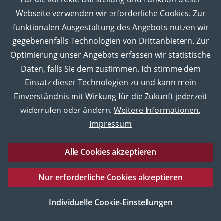
MUT in den Sozialen Medien
Webseite verwenden wir erforderliche Cookies. Zur
funktionalen Ausgestaltung des Angebots nutzen wir
gegebenenfalls Technologien von Drittanbietern. Zur
Optimierung unser Angebots erfassen wir statistische
Daten, falls Sie dem zustimmen. Ich stimme dem
Einsatz dieser Technologien zu und kann mein
Einverständnis mit Wirkung für die Zukunft jederzeit
widerrufen oder ändern.
Weitere Informationen
,
Impressum
Alle Cookies akzeptieren
Eberhard Karls Universität Tübingen
Impressum
Nur erforderliche Cookies akzeptieren
Datenschutz
Barrierefreiheitserklärung
Sitemap
UNESCO
Service und Material
Weltkulturerbe
Individuelle Cookie-Einstellungen
[Mehr Informationen]