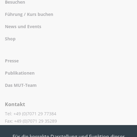
Besuchen
Führung / Kurs buchen
News und Events
Shop
Presse
Publikationen
Das MUT-Team
Kontakt
Tel: +49 (0)7071 29 77384
Fax: +49 (0)7071 29 35289
Für die korrekte Darstellung und Funktion dieser