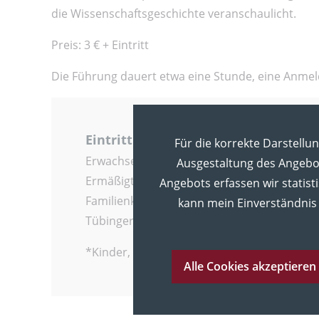
die Wissenschaftsgeschichte veranschaulicht.
Preis: 3 € + Eintritt
Die Führung dauert etwa eine Stunde, eine Anmeldu
Eintritt
Für die korrekte Darstellu
Erwachsene: 5 €
Ausgestaltung des Angebot
Ermäßigt*: 3 €
Angebots erfassen wir statist
Familienkarte: 12 €
kann mein Einverständnis 
Tübinger Studierende: frei
*Kinder, Schüler:innen, Studierende, Rent
Alle Cookies akzeptieren