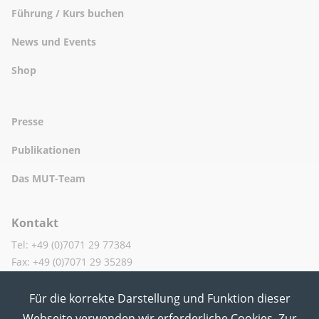
Führung / Kurs buchen
News und Events
Shop
Presse
Publikationen
Das MUT-Team
Kontakt
Tel: +49 (0)7071 29 77384
Fax: +49 (0)7071 29 35289
Für die korrekte Darstellung und Funktion dieser
MUT in den Sozialen Medien
Webseite verwenden wir erforderliche Cookies. Zur