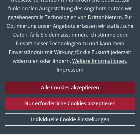
funktionalen Ausgestaltung des Angebots nutzen wir
gegebenenfalls Technologien von Drittanbietern. Zur
Optimierung unser Angebots erfassen wir statistische
Daten, falls Sie dem zustimmen. Ich stimme dem
Einsatz dieser Technologien zu und kann mein
Einverständnis mit Wirkung für die Zukunft jederzeit
widerrufen oder ändern.
Weitere Informationen
,
Impressum
Alle Cookies akzeptieren
Eberhard Karls Universität Tübingen
Impressum
Nur erforderliche Cookies akzeptieren
Datenschutz
Barrierefreiheitserklärung
Sitemap
UNESCO
Service und Material
Weltkulturerbe
Individuelle Cookie-Einstellungen
[Mehr Informationen]
© 2026 Museum der Universität Tübingen MUT, Tübingen,