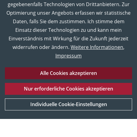
gegebenenfalls Technologien von Drittanbietern. Zur
Optimierung unser Angebots erfassen wir statistische
Daten, falls Sie dem zustimmen. Ich stimme dem
Einsatz dieser Technologien zu und kann mein
Einverständnis mit Wirkung für die Zukunft jederzeit
widerrufen oder ändern.
Weitere Informationen
,
Impressum
Alle Cookies akzeptieren
Eberhard Karls Universität Tübingen
Impressum
Nur erforderliche Cookies akzeptieren
Datenschutz
Barrierefreiheitserklärung
Sitemap
UNESCO
Service und Material
Weltkulturerbe
Individuelle Cookie-Einstellungen
[Mehr Informationen]
© 2026 Museum der Universität Tübingen MUT, Tübingen,
Deutschland