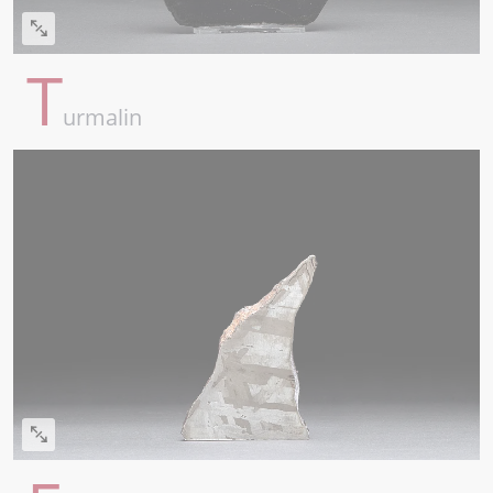
T
urmalin