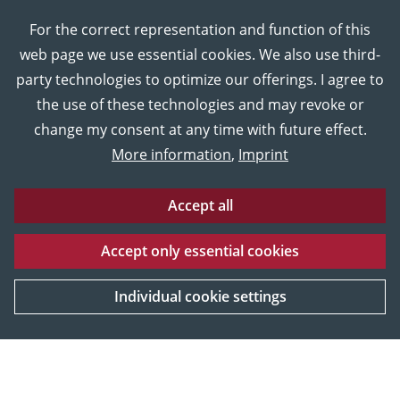
For the correct representation and function of this
web page we use essential cookies. We also use third-
party technologies to optimize our offerings. I agree to
the use of these technologies and may revoke or
change my consent at any time with future effect.
More information
,
Imprint
Accept all
Accept only essential cookies
Eberhard Karls Universität Tübingen
Impressum
UNESCO
Datenschutz
World heritage
Individual cookie settings
[More information]
© 2026 Museum der Universität Tübingen MUT, Tübingen,
Deutschland