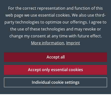
For the correct representation and function of this
web page we use essential cookies. We also use third-
party technologies to optimize our offerings. I agree to
the use of these technologies and may revoke or
change my consent at any time with future effect.
More information
,
Imprint
Accept all
Accept only essential cookies
Eberhard Karls Universität Tübingen
Impressum
UNESCO
Datenschutz
World heritage
Individual cookie settings
[More information]
© 2026 Museum der Universität Tübingen MUT, Tübingen,
Deutschland