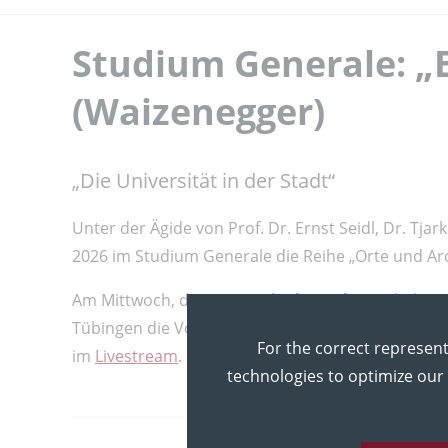
Studium Generale: „
(Waizenegger)
„Die Universität in der Stadt“
Unter der Ägide von Prof. Dr. Ernst Seidl, Dr. T
2026 im Studium Generale die Reihe „Orte und Arch
Am Mittwoch, dem
24. Juni, ab 18 Uhr c.t.
hält
Da
Tübingen die Vorlesung
„Eine andere Welt? Die U
For the correct represent
im
Livestream
.
technologies to optimize our