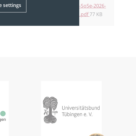
e settings
Uni-Tuebingen-SG-SoSe-2026-
Poster-3-RZ-04-digital.pdf
77 KB