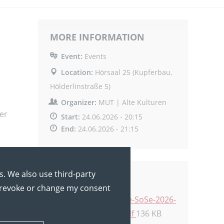
MORE INFORMATION
Event:
Events
Location:
Hörsaal 25 (Kupferbau,
Hölderlinstraße 5)
Organizer:
MUT | Alte Kulturen
er
Start:
24.06.2026 - 20:15
End:
24.06.2026 - 21:15
ie
s. We also use third-party
RELATED FILES
y revoke or change my consent
Studium_Generale-SoSe-2026-
Broschuere-digital.pdf
136 KB