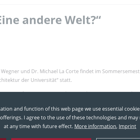
Eine andere Welt?“
jark Wegner und Dr. Michael La Corte findet im Sommersemest
itektur der Universität“ statt.
gmar Waizenegger
vom Kulturamt der Universitätsstadt
niversität in der Stadt“
im Hörsaal 21 des Kupferbaus sow
ation and function of this web page we use essential cookie
 offerings. I agree to the use of these technologies and ma
at any time with future effect.
More information
,
Imprint
MEDIA