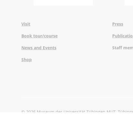
Visit
Press
Book tour/course
Publicati
News and Events
Staff me
Shop
© 2026 Museum der Universität Tübingen MUT, Tübing